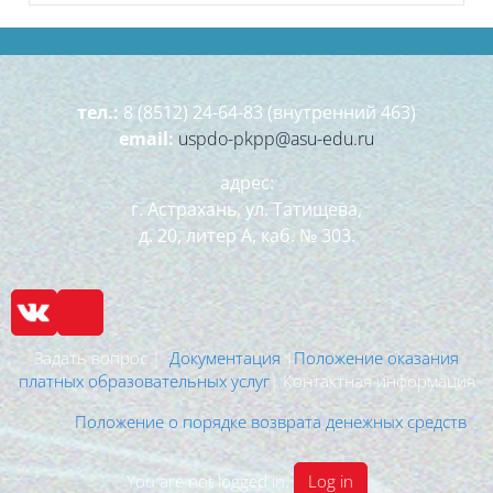
тел.:
8 (8512) 24-64-83 (внутренний 463)
email:
uspdo-pkpp@asu-edu.ru
адрес:
г. Астрахань, ул. Татищева,
д. 20, литер А, каб. № 303.
Задать вопрос |
Документация
|
Положение оказания
платных образовательных услуг
| Контактная информация
Положение о порядке возврата денежных средств
You are not logged in.
Log in