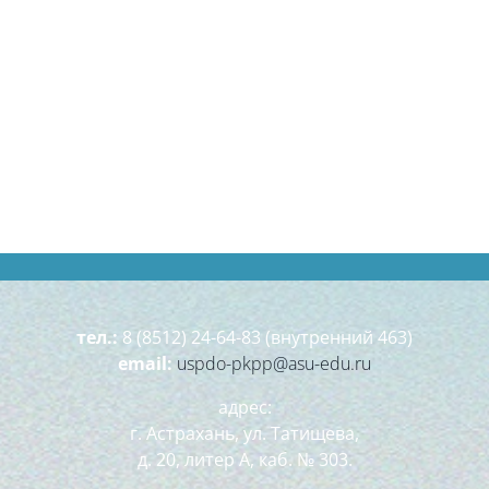
тел.:
8 (8512) 24-64-83 (внутренний 463)
email:
uspdo-pkpp@asu-edu.ru
адрес:
г. Астрахань, ул. Татищева,
д. 20, литер А, каб. № 303.