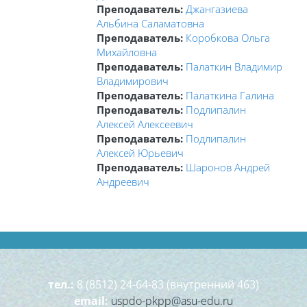
Преподаватель:
Джангазиева
Альбина Саламатовна
Преподаватель:
Коробкова Ольга
Михайловна
Преподаватель:
Палаткин Владимир
Владимирович
Преподаватель:
Палаткина Галина
Преподаватель:
Подлипалин
Алексей Алексеевич
Преподаватель:
Подлипалин
Алексей Юрьевич
Преподаватель:
Шаронов Андрей
Андреевич
тел.:
8 (8512) 24-64-83 (внутренний 463)
email:
uspdo-pkpp@asu-edu.ru