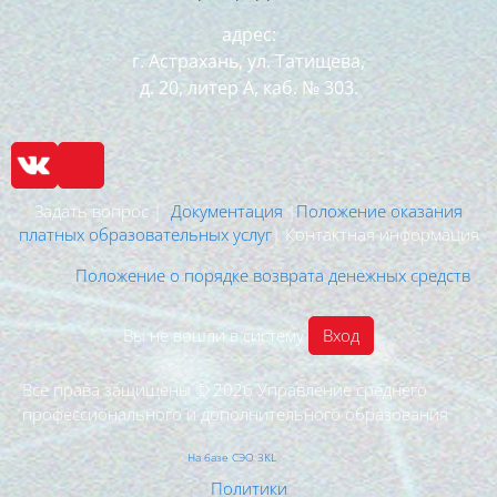
адрес:
г. Астрахань, ул. Татищева,
д. 20, литер А, каб. № 303.
Задать вопрос |
Документация
|
Положение оказания
платных образовательных услуг
| Контактная информация
Положение о порядке возврата денежных средств
Вы не вошли в систему
Вход
Все права защищены © 2026
Управление среднего
профессионального и дополнительного образования
На базе СЭО 3KL
Политики