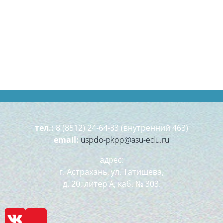
тел.:
8 (8512) 24-64-83 (внутренний 463)
email:
uspdo-pkpp@asu-edu.ru
адрес:
г. Астрахань, ул. Татищева,
д. 20, литер А, каб. № 303.