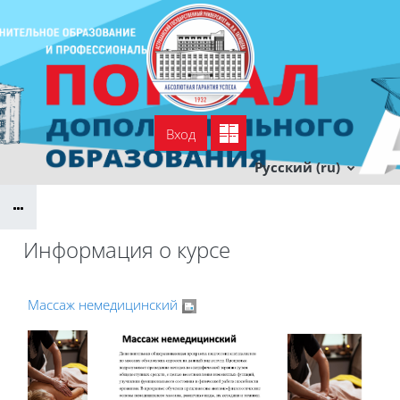
Перейти к основному содержанию
Вход
УСПДО
Тех. поддержка
Русский ‎(ru)‎
Информация о курсе
Массаж немедицинский