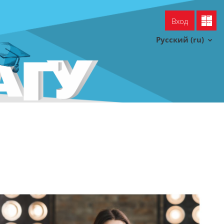
Вход
УСПДО
Тех. поддержка
Русский ‎(ru)‎